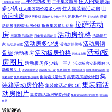
住人的集装箱
二手活动板房
二手集装箱房
3万集装箱别墅
山
多少钱
住人集装箱活动房
住人集装箱价格多少钱
南活动房
彩钢板价格
彩钢
彩钢房价格
彩钢房多少钱一平方
彩钢板房
拉萨活动
折叠集装箱活动房
活动房
彩钢活动房价格
房
活动房价格
日喀则活动房
活动房厂
旧集装箱活动房
活动房多少钱
活动房钢
家
活动房的价格
活动房回收
活动板
活动板房价格
骨架
活动板房
活动板房图
房图片
活动板房多少钱一平方
活动板房安装图解
活
动板房尺寸
活动板房防火
移动板房厂家
简易房价格
那曲活动房
阿里地区活动房
集
集
集装箱房屋设计图
集装箱式活动房
装箱别墅
集装箱别墅房价格表
集装箱活
装箱活动房价格
集装箱活动房出租
动房图片
集装箱活动房安装步骤
集装箱活动房租赁价格
集装箱
租赁
近期评论