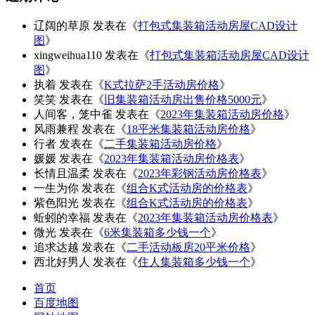
辽阔的草原
发表在《
打包式集装箱活动房屋CAD设计
图
》
xingweihua110
发表在《
打包式集装箱活动房屋CAD设计
图
》
执着
发表在《
K式拉萨2手活动房价格
》
笑笑
发表在《
旧集装箱活动房出售价格5000元
》
人间客，笼中雀
发表在《
2023年集装箱活动房价格
》
风雨兼程
发表在《
18平米集装箱活动房价格
》
行者
发表在《
二手集装箱活动房价格
》
媛媛
发表在《
2023年集装箱活动房价格表
》
长情且温柔
发表在《
2023年彩钢活动房价格表
》
一生为你
发表在《
组合K式活动房的价格表
》
紫色阳光
发表在《
组合K式活动房的价格表
》
蚯蚓的幸福
发表在《
2023年集装箱活动房价格表
》
微光
发表在《
6米集装箱多少钱一个
》
追求达越
发表在《
二手活动板房20平米价格
》
西北好男人
发表在《
住人集装箱多少钱一个
》
首页
百度地图