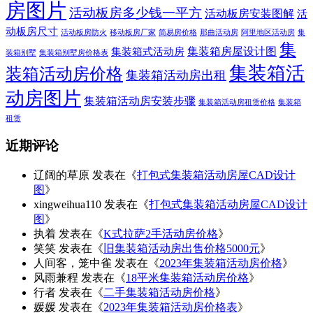
房图片
活动板房多少钱一平方
活动板房安装图解
活
动板房尺寸
活动板房防火
移动板房厂家
简易房价格
那曲活动房
阿里地区活动房
集
集
集装箱房屋设计图
集装箱式活动房
装箱别墅
集装箱别墅房价格表
集装箱活
装箱活动房价格
集装箱活动房出租
动房图片
集装箱活动房安装步骤
集装箱活动房租赁价格
集装箱
租赁
近期评论
辽阔的草原
发表在《
打包式集装箱活动房屋CAD设计
图
》
xingweihua110
发表在《
打包式集装箱活动房屋CAD设计
图
》
执着
发表在《
K式拉萨2手活动房价格
》
笑笑
发表在《
旧集装箱活动房出售价格5000元
》
人间客，笼中雀
发表在《
2023年集装箱活动房价格
》
风雨兼程
发表在《
18平米集装箱活动房价格
》
行者
发表在《
二手集装箱活动房价格
》
媛媛
发表在《
2023年集装箱活动房价格表
》