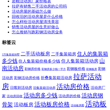
岩棉活动房厂家价格表
拉萨有销售二手活动房的公司吗
活动房屋的基础怎么做
回收旧的活动房屋是什么价格
怎么样给活动房屋清洗美容
销售活动房屋的生意好做么
怎么推销与跑彩钢活动房业务
标签云
住人的集装箱
二手活动板房
二手集装箱房
3万集装箱别墅
山
多少钱
住人集装箱活动房
住人集装箱价格多少钱
南活动房
彩钢板价格
彩钢
彩钢房价格
彩钢房多少钱一平方
彩钢板房
拉萨活动
折叠集装箱活动房
活动房
彩钢活动房价格
房
活动房价格
日喀则活动房
活动房厂
旧集装箱活动房
活动房多少钱
活动房钢
家
活动房的价格
活动房回收
活动板
活动板房价格
骨架
活动板房
活动板房图