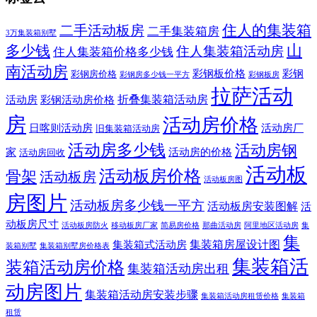
住人的集装箱
二手活动板房
二手集装箱房
3万集装箱别墅
山
多少钱
住人集装箱活动房
住人集装箱价格多少钱
南活动房
彩钢板价格
彩钢
彩钢房价格
彩钢房多少钱一平方
彩钢板房
拉萨活动
折叠集装箱活动房
活动房
彩钢活动房价格
房
活动房价格
日喀则活动房
活动房厂
旧集装箱活动房
活动房多少钱
活动房钢
家
活动房的价格
活动房回收
活动板
活动板房价格
骨架
活动板房
活动板房图
房图片
活动板房多少钱一平方
活动板房安装图解
活
动板房尺寸
活动板房防火
移动板房厂家
简易房价格
那曲活动房
阿里地区活动房
集
集
集装箱房屋设计图
集装箱式活动房
装箱别墅
集装箱别墅房价格表
集装箱活
装箱活动房价格
集装箱活动房出租
动房图片
集装箱活动房安装步骤
集装箱活动房租赁价格
集装箱
租赁