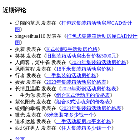
近期评论
辽阔的草原
发表在《
打包式集装箱活动房屋CAD设计
图
》
xingweihua110
发表在《
打包式集装箱活动房屋CAD设计
图
》
执着
发表在《
K式拉萨2手活动房价格
》
笑笑
发表在《
旧集装箱活动房出售价格5000元
》
人间客，笼中雀
发表在《
2023年集装箱活动房价格
》
风雨兼程
发表在《
18平米集装箱活动房价格
》
行者
发表在《
二手集装箱活动房价格
》
媛媛
发表在《
2023年集装箱活动房价格表
》
长情且温柔
发表在《
2023年彩钢活动房价格表
》
一生为你
发表在《
组合K式活动房的价格表
》
紫色阳光
发表在《
组合K式活动房的价格表
》
蚯蚓的幸福
发表在《
2023年集装箱活动房价格表
》
微光
发表在《
6米集装箱多少钱一个
》
追求达越
发表在《
二手活动板房20平米价格
》
西北好男人
发表在《
住人集装箱多少钱一个
》
首页