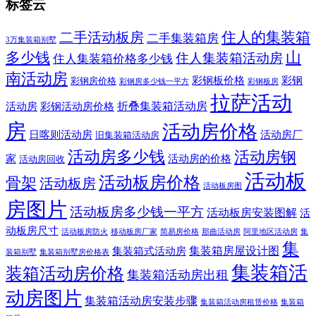
标签云
住人的集装箱
二手活动板房
二手集装箱房
3万集装箱别墅
山
多少钱
住人集装箱活动房
住人集装箱价格多少钱
南活动房
彩钢板价格
彩钢
彩钢房价格
彩钢房多少钱一平方
彩钢板房
拉萨活动
折叠集装箱活动房
活动房
彩钢活动房价格
房
活动房价格
日喀则活动房
活动房厂
旧集装箱活动房
活动房多少钱
活动房钢
家
活动房的价格
活动房回收
活动板
活动板房价格
骨架
活动板房
活动板房图
房图片
活动板房多少钱一平方
活动板房安装图解
活
动板房尺寸
活动板房防火
移动板房厂家
简易房价格
那曲活动房
阿里地区活动房
集
集
集装箱房屋设计图
集装箱式活动房
装箱别墅
集装箱别墅房价格表
集装箱活
装箱活动房价格
集装箱活动房出租
动房图片
集装箱活动房安装步骤
集装箱活动房租赁价格
集装箱