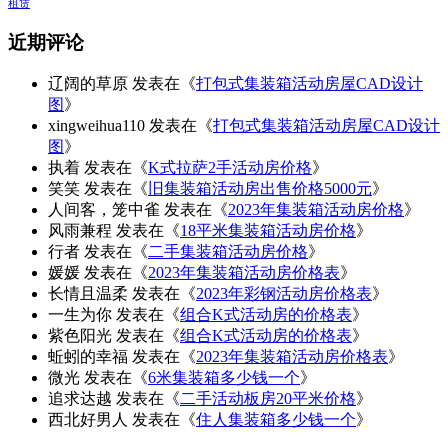
租赁
近期评论
辽阔的草原
发表在《
打包式集装箱活动房屋CAD设计
图
》
xingweihua110
发表在《
打包式集装箱活动房屋CAD设计
图
》
执着
发表在《
K式拉萨2手活动房价格
》
笑笑
发表在《
旧集装箱活动房出售价格5000元
》
人间客，笼中雀
发表在《
2023年集装箱活动房价格
》
风雨兼程
发表在《
18平米集装箱活动房价格
》
行者
发表在《
二手集装箱活动房价格
》
媛媛
发表在《
2023年集装箱活动房价格表
》
长情且温柔
发表在《
2023年彩钢活动房价格表
》
一生为你
发表在《
组合K式活动房的价格表
》
紫色阳光
发表在《
组合K式活动房的价格表
》
蚯蚓的幸福
发表在《
2023年集装箱活动房价格表
》
微光
发表在《
6米集装箱多少钱一个
》
追求达越
发表在《
二手活动板房20平米价格
》
西北好男人
发表在《
住人集装箱多少钱一个
》