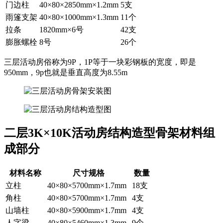
门边柱
40×80×2850mm×1.2mm
5支
雨篷支架
40×80×1000mm×1.3mm
11个
拉条
1820mm×6号
42支
膨胀螺栓
8号
26个
三层活动房俗称为9P，1P等于一块彩钢板的宽度，即是
950mm，9p也就是垂直高度为8.55m
二层3K×10K活动房结构造型骨架材料组
成部分
材料名称
尺寸规格
数量
立柱
40×80×5700mm×1.7mm
18支
角柱
40×80×5700mm×1.7mm
4支
山墙柱
40×80×5900mm×1.7mm
4支
人字梁
40×80×5460mm×1.3mm
9个