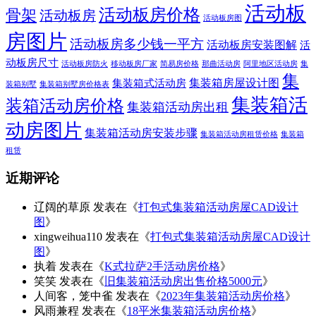
活动板
活动板房价格
骨架
活动板房
活动板房图
房图片
活动板房多少钱一平方
活动板房安装图解
活
动板房尺寸
活动板房防火
移动板房厂家
简易房价格
那曲活动房
阿里地区活动房
集
集
集装箱房屋设计图
集装箱式活动房
装箱别墅
集装箱别墅房价格表
集装箱活
装箱活动房价格
集装箱活动房出租
动房图片
集装箱活动房安装步骤
集装箱活动房租赁价格
集装箱
租赁
近期评论
辽阔的草原
发表在《
打包式集装箱活动房屋CAD设计
图
》
xingweihua110
发表在《
打包式集装箱活动房屋CAD设计
图
》
执着
发表在《
K式拉萨2手活动房价格
》
笑笑
发表在《
旧集装箱活动房出售价格5000元
》
人间客，笼中雀
发表在《
2023年集装箱活动房价格
》
风雨兼程
发表在《
18平米集装箱活动房价格
》