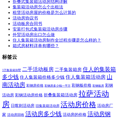
折叠式集装箱活动房结构详解
集装箱活动房怎么个出租法
租赁活动房屋的价格是怎么计算的
活动房协议书
活动板房合同书
安装打包式集装箱活动房步骤
外贸活动房出口怎么做
住人集装箱活动房制作全过程步骤是怎么样的？
箱式房材料详单有哪些？
标签云
住人的集装箱
二手活动板房
二手集装箱房
3万集装箱别墅
山
多少钱
住人集装箱活动房
住人集装箱价格多少钱
南活动房
彩钢板价格
彩钢
彩钢房价格
彩钢房多少钱一平方
彩钢板房
拉萨活动
折叠集装箱活动房
活动房
彩钢活动房价格
房
活动房价格
日喀则活动房
活动房厂
旧集装箱活动房
活动房多少钱
活动房钢
家
活动房的价格
活动房回收