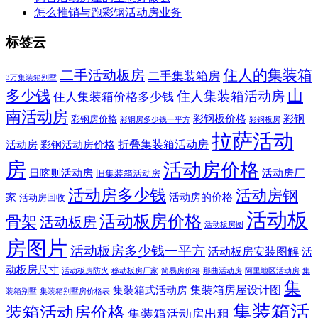
怎么推销与跑彩钢活动房业务
标签云
住人的集装箱
二手活动板房
二手集装箱房
3万集装箱别墅
山
多少钱
住人集装箱活动房
住人集装箱价格多少钱
南活动房
彩钢板价格
彩钢
彩钢房价格
彩钢房多少钱一平方
彩钢板房
拉萨活动
折叠集装箱活动房
活动房
彩钢活动房价格
房
活动房价格
日喀则活动房
活动房厂
旧集装箱活动房
活动房多少钱
活动房钢
家
活动房的价格
活动房回收
活动板
活动板房价格
骨架
活动板房
活动板房图
房图片
活动板房多少钱一平方
活动板房安装图解
活
动板房尺寸
活动板房防火
移动板房厂家
简易房价格
那曲活动房
阿里地区活动房
集
集
集装箱房屋设计图
集装箱式活动房
装箱别墅
集装箱别墅房价格表
集装箱活
装箱活动房价格
集装箱活动房出租