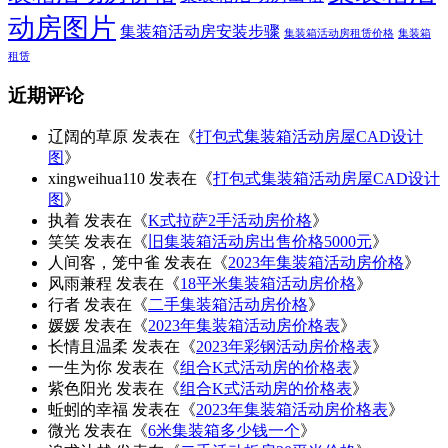
动房图片
集装箱活动房安装步骤
集装箱活动房租赁价格
集装箱
租赁
近期评论
辽阔的草原
发表在《
打包式集装箱活动房屋CAD设计
图
》
xingweihua110
发表在《
打包式集装箱活动房屋CAD设计
图
》
执着
发表在《
K式拉萨2手活动房价格
》
笑笑
发表在《
旧集装箱活动房出售价格5000元
》
人间客，笼中雀
发表在《
2023年集装箱活动房价格
》
风雨兼程
发表在《
18平米集装箱活动房价格
》
行者
发表在《
二手集装箱活动房价格
》
媛媛
发表在《
2023年集装箱活动房价格表
》
长情且温柔
发表在《
2023年彩钢活动房价格表
》
一生为你
发表在《
组合K式活动房的价格表
》
紫色阳光
发表在《
组合K式活动房的价格表
》
蚯蚓的幸福
发表在《
2023年集装箱活动房价格表
》
微光
发表在《
6米集装箱多少钱一个
》