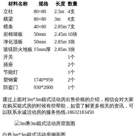
材料名称
规格
长度
数量
立柱
80×80
2.5m
4支
横梁
80×80
3m
8支
檩条
40×80
2.85m
7支
岩棉墙板
50mm
2.45m
10块
净化顶板
50mm
2.85m
3块
玻镁防火地板
15mm厚
2.85m
3块
开关
1个
插座
2个
节能灯
1个
塑钢窗
1740*950
2个
防盗门
930*2000
1个
通过上面对3m*3m箱式活动房出售价格的介绍，相信会对大家
在购买箱式房的时候有些帮助，如需了解更多相关的资讯，可
以联系永诚活动房的服务热线-18632183450
白色3m*3m箱式活动房侧面图