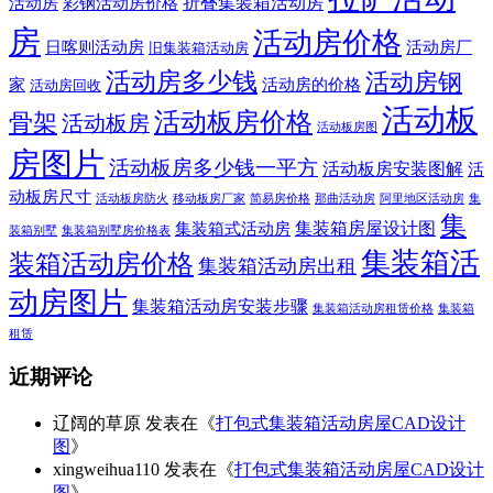
折叠集装箱活动房
活动房
彩钢活动房价格
房
活动房价格
日喀则活动房
活动房厂
旧集装箱活动房
活动房多少钱
活动房钢
家
活动房的价格
活动房回收
活动板
活动板房价格
骨架
活动板房
活动板房图
房图片
活动板房多少钱一平方
活动板房安装图解
活
动板房尺寸
活动板房防火
移动板房厂家
简易房价格
那曲活动房
阿里地区活动房
集
集
集装箱房屋设计图
集装箱式活动房
装箱别墅
集装箱别墅房价格表
集装箱活
装箱活动房价格
集装箱活动房出租
动房图片
集装箱活动房安装步骤
集装箱活动房租赁价格
集装箱
租赁
近期评论
辽阔的草原
发表在《
打包式集装箱活动房屋CAD设计
图
》
xingweihua110
发表在《
打包式集装箱活动房屋CAD设计
图
》