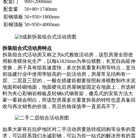
配套门
900×2000mm
配套窗
50×80×1740mm
彩钢墙板
50×950×1800mm
彩钢顶板
50×950×4000mm
拆装组合式活动房特点
拆装组合式活动房又称之为k式雅致活动房，该型房屋全部使
用标准模块化生产，以每k1820mm为单位模数，长宽自由延伸
变换，房子具有组装速度快，多次拆装重复利用等特点，是当
前临建行业中使用率较高的一款活动房，房屋常见结构有一
层、二层及三层的，一般在搭建前都要按照标准模数制作水泥
地面和砖砌地面，地面硬化后房屋钢架固定在地面上，所选材
料为夹心彩钢岩棉板及轻钢k式钢骨架，傻瓜式的安装方法大
家一看就会明白，而该型房屋多次重复拆装的特性也是具备回
收与再次销售的价值，而且价格保值率一直居高不下。
如果大家有在拉萨地区对二手活动房要急转或回购等业务的需
求，可以联系我们永诚彩钢，可以为你一站式的解决所有的需