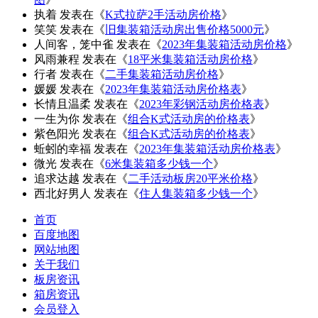
执着
发表在《
K式拉萨2手活动房价格
》
笑笑
发表在《
旧集装箱活动房出售价格5000元
》
人间客，笼中雀
发表在《
2023年集装箱活动房价格
》
风雨兼程
发表在《
18平米集装箱活动房价格
》
行者
发表在《
二手集装箱活动房价格
》
媛媛
发表在《
2023年集装箱活动房价格表
》
长情且温柔
发表在《
2023年彩钢活动房价格表
》
一生为你
发表在《
组合K式活动房的价格表
》
紫色阳光
发表在《
组合K式活动房的价格表
》
蚯蚓的幸福
发表在《
2023年集装箱活动房价格表
》
微光
发表在《
6米集装箱多少钱一个
》
追求达越
发表在《
二手活动板房20平米价格
》
西北好男人
发表在《
住人集装箱多少钱一个
》
首页
百度地图
网站地图
关于我们
板房资讯
箱房资讯
会员登入