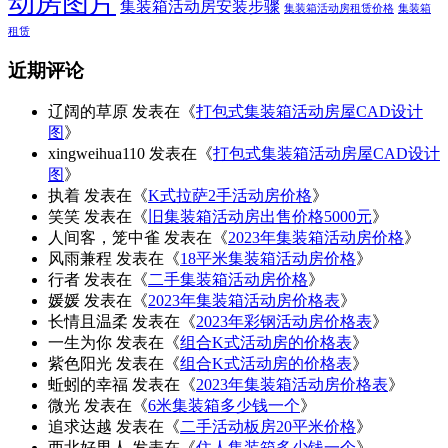
动房图片
集装箱活动房安装步骤
集装箱活动房租赁价格
集装箱
租赁
近期评论
辽阔的草原
发表在《
打包式集装箱活动房屋CAD设计
图
》
xingweihua110
发表在《
打包式集装箱活动房屋CAD设计
图
》
执着
发表在《
K式拉萨2手活动房价格
》
笑笑
发表在《
旧集装箱活动房出售价格5000元
》
人间客，笼中雀
发表在《
2023年集装箱活动房价格
》
风雨兼程
发表在《
18平米集装箱活动房价格
》
行者
发表在《
二手集装箱活动房价格
》
媛媛
发表在《
2023年集装箱活动房价格表
》
长情且温柔
发表在《
2023年彩钢活动房价格表
》
一生为你
发表在《
组合K式活动房的价格表
》
紫色阳光
发表在《
组合K式活动房的价格表
》
蚯蚓的幸福
发表在《
2023年集装箱活动房价格表
》
微光
发表在《
6米集装箱多少钱一个
》
追求达越
发表在《
二手活动板房20平米价格
》
西北好男人
发表在《
住人集装箱多少钱一个
》