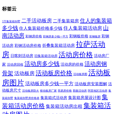
标签云
住人的集装箱
二手活动板房
二手集装箱房
3万集装箱别墅
山
多少钱
住人集装箱活动房
住人集装箱价格多少钱
南活动房
彩钢板价格
彩钢
彩钢房价格
彩钢房多少钱一平方
彩钢板房
拉萨活动
折叠集装箱活动房
活动房
彩钢活动房价格
房
活动房价格
日喀则活动房
活动房厂
旧集装箱活动房
活动房多少钱
活动房钢
家
活动房的价格
活动房回收
活动板
活动板房价格
骨架
活动板房
活动板房图
房图片
活动板房多少钱一平方
活动板房安装图解
活
动板房尺寸
活动板房防火
移动板房厂家
简易房价格
那曲活动房
阿里地区活动房
集
集
集装箱房屋设计图
集装箱式活动房
装箱别墅
集装箱别墅房价格表
集装箱活
装箱活动房价格
集装箱活动房出租